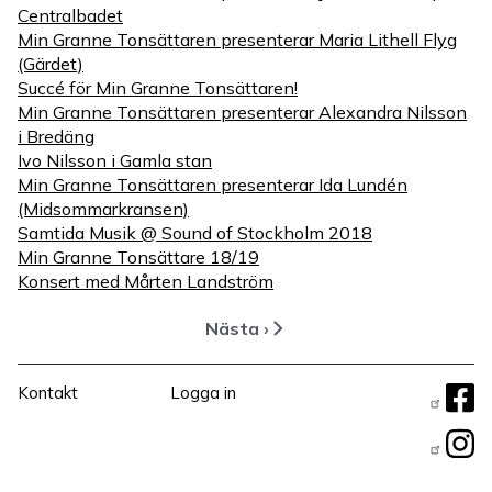
Centralbadet
Min Granne Tonsättaren presenterar Maria Lithell Flyg
(Gärdet)
Succé för Min Granne Tonsättaren!
Min Granne Tonsättaren presenterar Alexandra Nilsson
i Bredäng
Ivo Nilsson i Gamla stan
Min Granne Tonsättaren presenterar Ida Lundén
(Midsommarkransen)
Samtida Musik @ Sound of Stockholm 2018
Min Granne Tonsättare 18/19
Konsert med Mårten Landström
Nästa ›
Nästa
Paginering
sida
Sidfotsmeny
User
Fö
Kontakt
Logga in
Menu
os