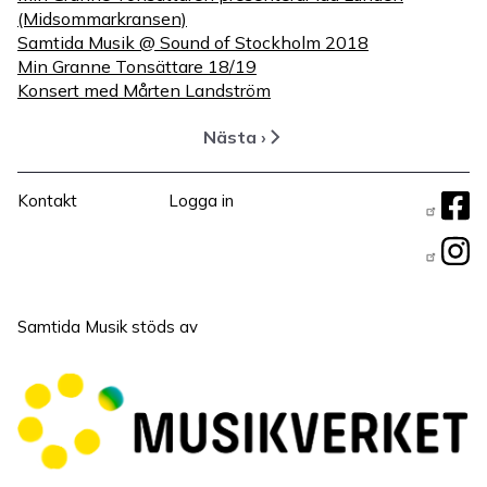
(Midsommarkransen)
Samtida Musik @ Sound of Stockholm 2018
Min Granne Tonsättare 18/19
Konsert med Mårten Landström
Nästa ›
Nästa
Paginering
sida
Sidfotsmeny
User
Fö
Kontakt
Logga in
Menu
os
Samtida Musik stöds av