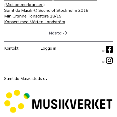
(Midsommarkransen)
Samtida Musik @ Sound of Stockholm 2018
Min Granne Tonsättare 18/19
Konsert med Mårten Landström
Nästa ›
Nästa
Paginering
sida
Sidfotsmeny
User
Fö
Kontakt
Logga in
Menu
os
Samtida Musik stöds av