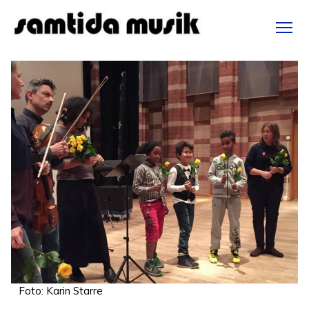
Hoppa
till
huvudinnehåll
Foto: Karin Starre