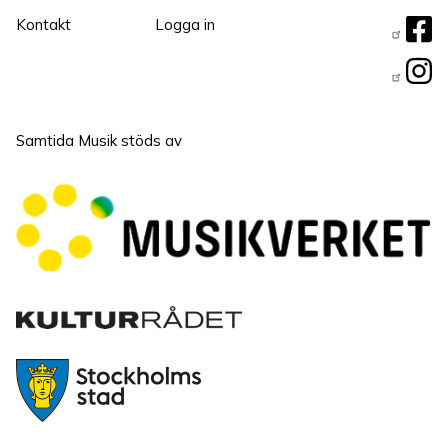
Sidfotsmeny
User
Fö
Kontakt
Logga in
Menu
os
Samtida Musik stöds av